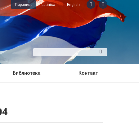
Ћирилица
Latinica
English
Библиотека
Контакт
04