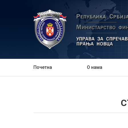
Почетна
О нама
С