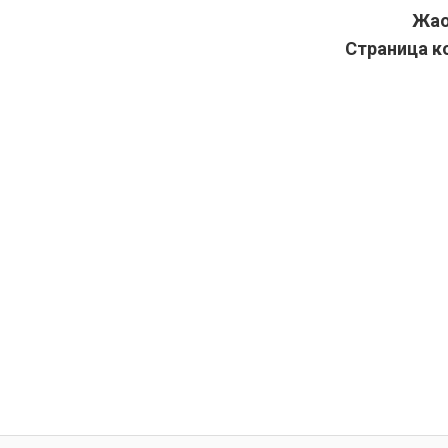
Жао
Страница ко