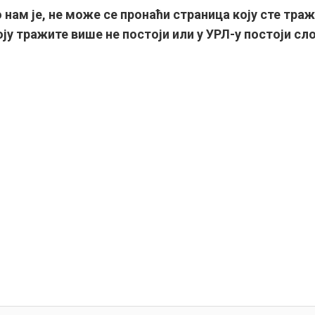
 нам је, не може се пронаћи страница коју сте траж
ју тражите више не постоји или у УРЛ-у постоји сл